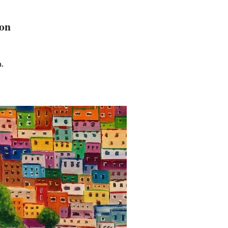
ion
h.